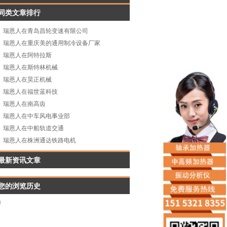
同类文章排行
瑞恩人在青岛昌轮变速有限公司
瑞恩人在重庆美的通用制冷设备厂家
瑞恩人在阿特拉斯
瑞恩人在斯特林机械
瑞恩人在昊正机械
瑞恩人在福世蓝科技
瑞恩人在南高齿
瑞恩人在中车风电事业部
瑞恩人在中船轨道交通
瑞恩人在株洲通达铁路电机
最新资讯文章
您的浏览历史