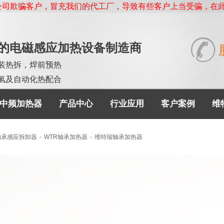
，冒充我们的代工厂，导致有些客户上当受骗，在此提醒大家，维特
登录
|
注册
|
下载中心
|
收
的电磁感应加热设备制造商
装热拆，焊前预热
氢及自动化热配合
中频加热器
产品中心
行业应用
客户案例
维
轴承感应拆卸器
-
WTR轴承加热器
-
维特瑞轴承加热器