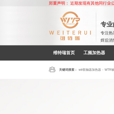
郑重声明：
近期发现有其他同行业公司欺骗客户
专业
专注热
焊后消
维特瑞首页
工频加热器
关键词搜索：
wtr联轴器加热器
-
WTR