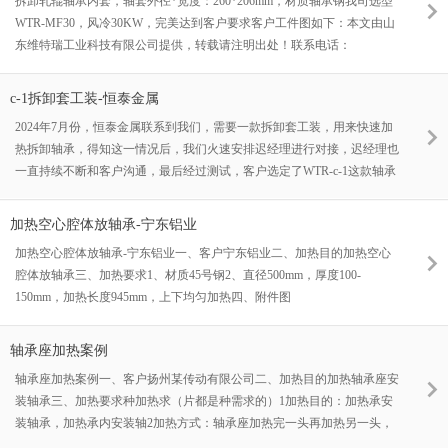
拆卸轧辊轴承内套，轴套外径*宽度：260*206mm，材质轴承钢我司选型
WTR-MF30，风冷30KW，完美达到客户要求客户工件图如下：本文由山
东维特瑞工业科技有限公司提供，转载请注明出处！联系电话：
17685702397
c-1拆卸套工装-恒泰金属
2024年7月份，恒泰金属联系到我们，需要一款拆卸套工装，用来快速加
热拆卸轴承，得知这一情况后，我们火速安排迟经理进行对接，迟经理也
一直持续不断和客户沟通，最后经过测试，客户选定了WTR-c-1这款轴承
拆卸器，并迅速发货，时间到达客户现场，不让客户耽误工期！迟经理通
过对客户的认真了解，最终给客户推荐了最适合客户的产品，一心为客户
加热空心腔体放轴承-宁东铝业
着想，让客户少花冤枉钱。WTR始终坚持以客户为中心，为客户服务，
加热空心腔体放轴承-宁东铝业一、客户宁东铝业二、加热目的加热空心
而非以盈利为中心，您有问题可随时联系WTR，为您解决各类加热难
腔体放轴承三、加热要求1、材质45号钢2、直径500mm，厚度100-
题！联系电话：17685702397
150mm，加热长度945mm，上下均匀加热四、附件图
轴承座加热案例
轴承座加热案例一、客户扬州某传动有限公司二、加热目的加热轴承座安
装轴承三、加热要求种加热求（片都是种需求的）1加热目的：加热承安
装轴承，加热承内安装轴2加热方式：轴承座加热完一头再加热另一头，
轴示内也是如3加热温度：100度4.时间要求；30分钟左右5.具体尺寸如下