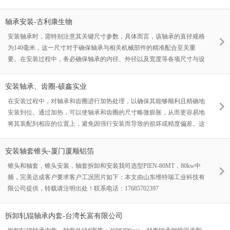
业，累计处理超2万次，其核心参数（如加热均匀性±3℃、温控精度
±1℃）始终符合ISO 9001标准，未出现任何因设备故障导致的产线停机记
轴承安装-古利康生物
录。一、设备性能的长期验证材料耐久性采用航天级镍铬合金加热元件，
安装轴承时，需特别注意其关键尺寸参数，具体而言，该轴承的直径规格
在频繁冷热交替工况下未出现氧化脱落现象，绝缘电阻值仍维持在50MΩ
为140毫米，这一尺寸对于确保轴承与相关机械部件的精准配合至关重
以上（新机标准为3
要。在安装过程中，务必确保轴承的内径、外径以及宽度等各项尺寸与设
备要求完全吻合，以保证轴承的正常运转和机械设备的整体性能稳定。同
时，安装时应采用专业的工具和规范的操作流程，避免因安装不当而导致
安装轴承、齿圈-硕鑫实业
轴承损坏或使用寿命缩短。总之，直径为140毫米的轴承在安装时需严格
在安装过程中，对轴承和齿圈进行加热处理，以确保其能够顺利且精确地
把控每一个细节，确保安装质量达到最优标准。
安装到位。通过加热，可以使轴承和齿圈的尺寸略微膨胀，从而更容易地
将其装配到相应的位置上，避免因强行安装而导致的损坏或精度偏差。这
一步骤对于保证整个机械系统的稳定运行和延长使用寿命至关重要。
安装轴套锥头-厦门厦顺铝箔
锥头和轴套，锥头安装，轴套拆卸和安装我司选型PIEN-80MT，80kw中
频，完美达成客户要求客户工况照片如下：本文由山东维特瑞工业科技有
限公司提供，转载请注明出处！联系电话：17685702397
拆卸轧辊轴承内套-台湾长富有限公司