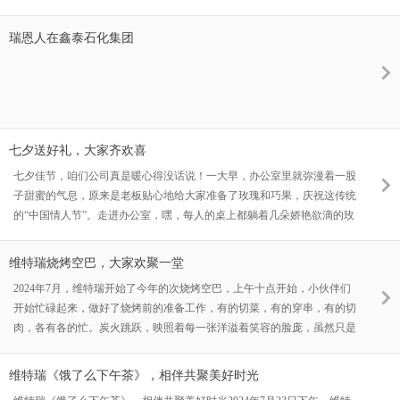
瑞恩人在鑫泰石化集团
七夕送好礼，大家齐欢喜
七夕佳节，咱们公司真是暖心得没话说！一大早，办公室里就弥漫着一股
子甜蜜的气息，原来是老板贴心地给大家准备了玫瑰和巧果，庆祝这传统
的“中国情人节”。走进办公室，嘿，每人的桌上都躺着几朵娇艳欲滴的玫
瑰花，跟咱们平时忙碌的身影比起来，那叫一个养眼！同事们看到这份惊
喜，脸上都笑开了花，有的还拿起手机自拍，说是要发个朋友圈晒晒“公
维特瑞烧烤空巴，大家欢聚一堂
司福利”。更绝的是，旁边还放着一袋袋包装精美的巧果，轻轻一掰，那
2024年7月，维特瑞开始了今年的次烧烤空巴，上午十点开始，小伙伴们
酥脆的声音听着就让人直咽口水。咬上一口，甜而不腻，满口都是儿时的
开始忙碌起来，做好了烧烤前的准备工作，有的切菜，有的穿串，有的切
记忆和节日的温馨。大家
肉，各有各的忙。炭火跳跃，映照着每一张洋溢着笑容的脸庞，虽然只是
前期的准备工作，小伙伴们也有说有笑，都对这次的空巴怀揣着满满的热
情，这不仅仅是一次简单的空巴，更是彼此心灵的一次连结。烧烤开始，
维特瑞《饿了么下午茶》，相伴共聚美好时光
我们的主烤官和副烤官们开始忙碌起来，虽然天气很热，但我们的热情更