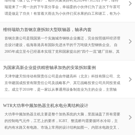
维特瑞《饿了么下午茶》，相伴共聚美好时光2024年7月23日下午，维特
热，大家一起举杯相庆，诉说着工作之间的乐趣，朋友之间的话题随着逐
瑞迎来了一周一次的下午茶分享会，幸福委的小伙伴们为了这次下午茶可
渐结束，匹恩烧烤空巴更显迷人。大家再次举杯共饮，为这美好的相聚干
谓是做足了功夫！有冒着大雨去为小伙伴们买水果的白工和谢工，有为小
杯，
伙伴们打咖啡的楠姐和申姐，琳琅满目的零食是我们新人委员长珣珣姐为
大家精心准备的礼物，随着时间一到，各位小伙伴们都陆续入场了。此次
维特瑞助力首钢京唐拆卸大型联轴器，轴承内套
下午茶还宣布了几件重要的事情，有三位小伙伴转正，两位小伙伴任职主
首钢京唐公司是我国第一个实施城市钢铁企业搬迁，完全按照循环经济理
管，一位小伙伴生日，可谓是热闹的很。在品尝美味的同时，大家也不忘
念设计建设，临海靠港具有国际先进水平的千万吨级大型钢铁企业。 自
分享工作中的经验和心得。老员工们热情地给予新同事建议和指导，新同
2005年成立至今已经基本实现了党和国家提出的“四个一流”建厂目标。其
事
产品服务于北京冬奥会、北京大兴机场、雄安新区等国家重点工程。其汽
车板、镀锡板等产品服务于众多的国内外汽车行业、视频行业、电子行
为国家高新企业提供精密轴承加热的安装拆卸案例
业。品牌价值在国内钢铁企业中名列前茅。 首钢京唐公司是我国第一个
天津华建天恒传动有限责任公司是由华建高科（北京）科技有限公司、北
实施城市钢铁企业搬迁，完全按照循环经济理念设计建设，临海靠港具有
京华建国成投资有限责任公司及战略客户、其它战略投资公司共同投资成
国际先进水平的千万吨级大型钢铁企业。 自2005年成立至今已经基本实
立。成立于2010年，是一家以从事通用设备制造业为主的企业，主营轴
现了党和国家提出的“四个一流”建厂目标。其产品服务于北京冬奥会、北
承、齿轮和传动部件制造及销售。
京大兴机场、雄安新区等国家重点工程。其汽车板、镀锡板等产品服务于
众多的国内外汽车行业、视频行业、电子行业。品牌价值在国内钢铁企业
WTR大功率中频加热器主机水电分离结构设计
中名列前茅。
大功率中频加热器主机主要是整个加热系统的大脑，里面涵盖了所有需要
的控制电气元件，工艺上的要求，IGBT、整流桥均需要循环水冷却，主
机内有水路又有电路。市场上常用的设计结构如图一。内部水电路交叉，
水路接头离电气件很近，如出现漏水就会发生电气烧毁事故。 WTR大功